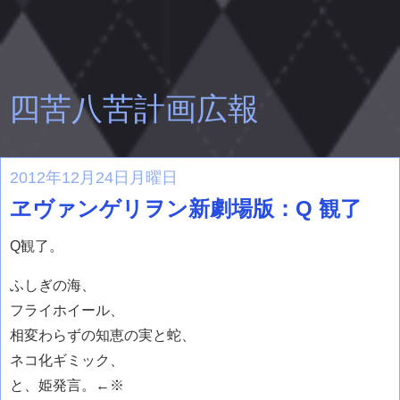
四苦八苦計画広報
2012年12月24日月曜日
ヱヴァンゲリヲン新劇場版：Q 観了
Q観了。
ふしぎの海、
フライホイール、
相変わらずの知恵の実と蛇、
ネコ化ギミック、
と、姫発言。←※