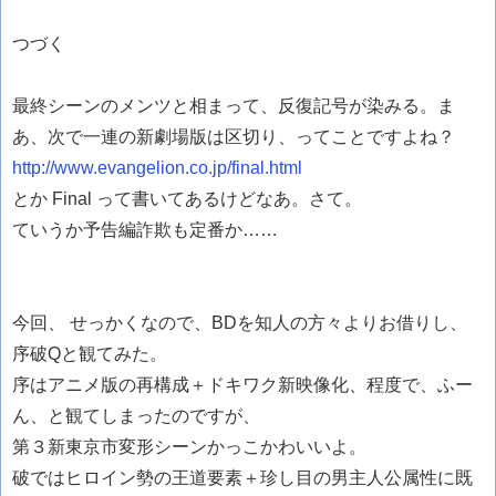
つづく
最終シーンのメンツと相まって、
反復記号が染みる。ま
あ、次で一連の新劇場版は区切り、ってことですよね？
http://www.evangelion.co.jp/final.html
とか Final って書いてあるけどなあ。さて。
ていうか予告編詐欺も定番か……
今回、 せっかくなので、BDを知人の方々よりお借りし、
序破Qと観てみた。
序はアニメ版の再構成＋ドキワク新映像化、程度で、ふー
ん、と観てしまったのですが、
第３新東京市変形シーンかっこかわいいよ。
破ではヒロイン勢の王道要素＋珍し目の男主人公属性に既